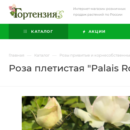
Интернет-магазин розничных
продаж растений по России
КАТАЛОГ
АКЦИИ
—
—
Главная
Каталог
Розы привитые и корнесобственн
Роза плетистая "Palais R