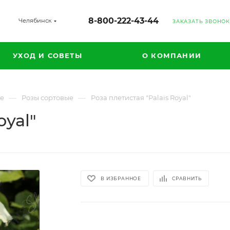
8-800-222-43-44
Челябинск
ЗАКАЗАТЬ ЗВОНОК
УХОД И СОВЕТЫ
О КОМПАНИИ
—
—
ые
Розы сортовые
Роза плетистая "Palais Royal"
oyal"
В ИЗБРАННОЕ
СРАВНИТЬ