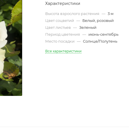
Характеристики
Высота взрослого растения
—
3 м
Цвет соцветий
—
Белый, розовый
Цвет листьев
—
Зеленый
Период цветения
—
июнь-сентябрь
Место посадки
—
Солнце/Полутень
Все характеристики