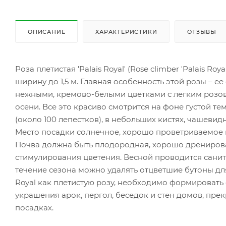
ОПИСАНИЕ
ХАРАКТЕРИСТИКИ
ОТЗЫВЫ
Роза плетистая 'Palais Royal' (Rose climber 'Palais Ro
ширину до 1,5 м. Главная особенность этой розы – е
нежными, кремово-белыми цветками с легким розова
осени. Все это красиво смотрится на фоне густой те
(около 100 лепестков), в небольших кистях, чашеви
Место посадки солнечное, хорошо проветриваемое м
Почва должна быть плодородная, хорошо дренирова
стимулирования цветения. Весной проводится санит
течение сезона можно удалять отцветшие бутоны дл
Royal как плетистую розу, необходимо формировать 
украшения арок, пергол, беседок и стен домов, пре
посадках.