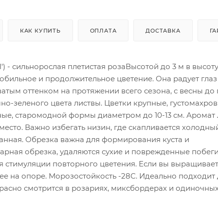
КАК КУПИТЬ
ОПЛАТА
ДОСТАВКА
ГА
yal') - сильнорослая плетистая розаВысотой до 3 м в высоту
е обильное и продолжительное цветение. Она радует гла
тым оттенком на протяжении всего сезона, с весны до
мно-зеленого цвета листвы. Цветки крупные, густомахро
дные, старомодной формы диаметром до 10-13 см. Аромат 
есто. Важно избегать низин, где скапливается холодный
нная. Обрезка важна для формирования куста и
арная обрезка, удаляются сухие и поврежденные побеги
я стимуляции повторного цветения. Если вы выращиваете
ее на опоре. Морозостойкость -28С. Идеально подходит
красно смотрится в розариях, миксбордерах и одиночны