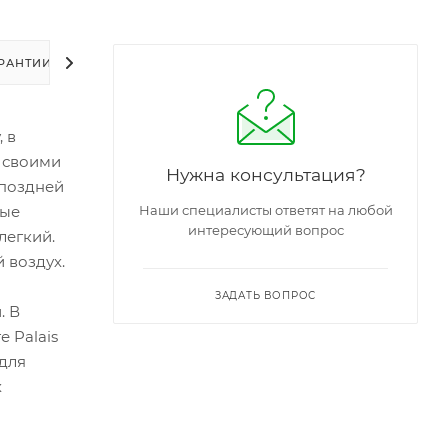
РАНТИИ
УПАКОВКА
ЗАДАТЬ ВОПРОС
, в
з своими
Нужна консультация?
 поздней
вые
Наши специалисты ответят на любой
интересующий вопрос
легкий.
 воздух.
ЗАДАТЬ ВОПРОС
. В
 Palais
 для
х