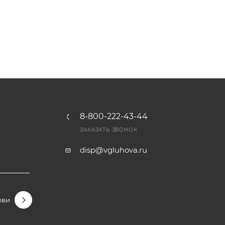
8-800-222-43-44
Ы
ЗАКАЗАТЬ ЗВОНОК
disp@vgluhova.ru
овидные
Гортензии крупнолистные
Гортензии метельчаты