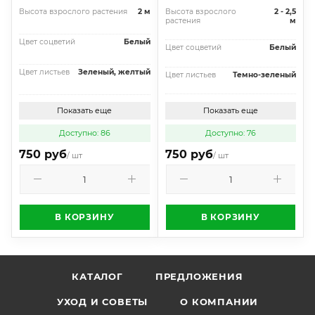
Высота взрослого растения
2 м
Высота взрослого
2 - 2,5
растения
м
Цвет соцветий
Белый
Цвет соцветий
Белый
Цвет листьев
Зеленый, желтый
Цвет листьев
Темно-зеленый
Показать еще
Показать еще
Доступно: 86
Доступно: 76
750 руб
750 руб
/ шт
/ шт
В КОРЗИНУ
В КОРЗИНУ
КАТАЛОГ
ПРЕДЛОЖЕНИЯ
УХОД И СОВЕТЫ
О КОМПАНИИ