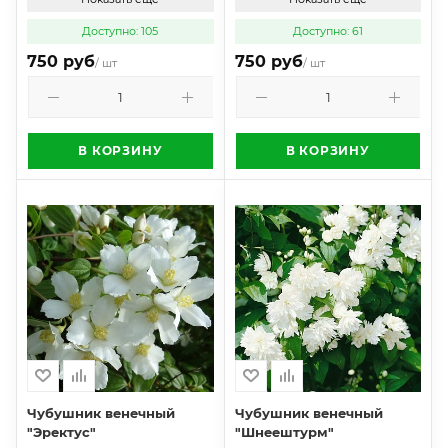
Доступно: 105
Доступно: 61
750 руб
750 руб
/ шт
/ шт
В КОРЗИНУ
В КОРЗИНУ
Чубушник венечный
Чубушник венечный
"Эректус"
"Шнеештурм"