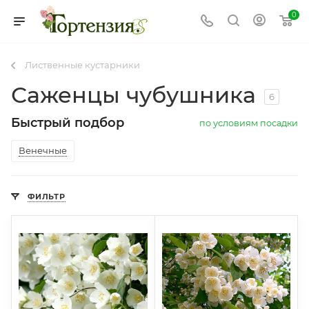
0
Лиственные кустарники
Саженцы чубушника
6
Быстрый подбор
по условиям посадки
Венечные
ФИЛЬТР