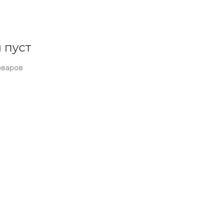
 пуст
оваров