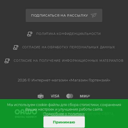
ПОДПИСАТЬСЯ НА РАССЫЛКУ
ПОЛИТИКА КОНФИДЕНЦИАЛЬНОСТИ
СОГЛАСИЕ НА ОБРАБОТКУ ПЕРСОНАЛЬНЫХ ДАННЫХ
СОГЛАСИЕ НА ПОЛУЧЕНИЕ ИНФОРМАЦИОННЫХ МАТЕРИАЛОВ
2026 © Интернет-магазин «Магазин Гортензий»
Мы используем cookie-файлы для сбора статистики, сохранения
Ваших настроек и улучшения работы сайта.
и
Разработка
продвижение сайта
Подробнее о политике
Принимаю