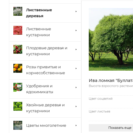
Лиственные
деревья
Лиственные
кустарники
Плодовые деревья и
кустарники
Розы привитые и
корнесобственные
Ива ломкая "Буллат
Удобрения и
Высота взрослого растени
ядохимикаты
Цвет соцветий
Хвойные деревья и
кустарники
Цвет листьев
Цветы многолетние
Показать еще