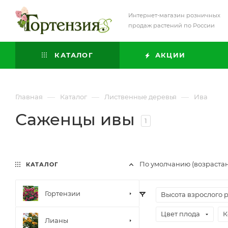
Интернет-магазин розничных
продаж растений по России
КАТАЛОГ
АКЦИИ
—
—
—
Главная
Каталог
Лиственные деревья
Ива
Саженцы ивы
1
По умолчанию (возраста
КАТАЛОГ
Гортензии
Высота взрослого 
Цвет плода
К
Лианы