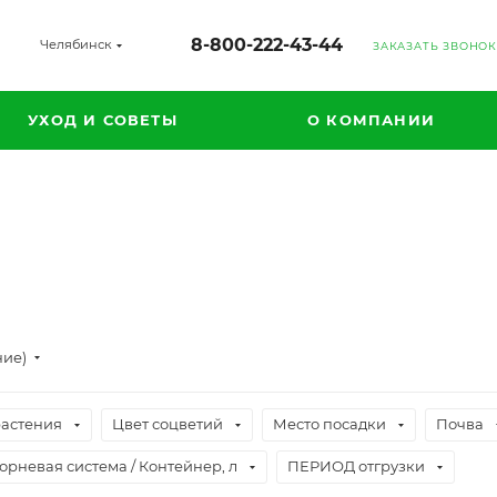
8-800-222-43-44
Челябинск
ЗАКАЗАТЬ ЗВОНОК
УХОД И СОВЕТЫ
О КОМПАНИИ
ние)
растения
Цвет соцветий
Место посадки
Почва
орневая система / Контейнер, л
ПЕРИОД отгрузки