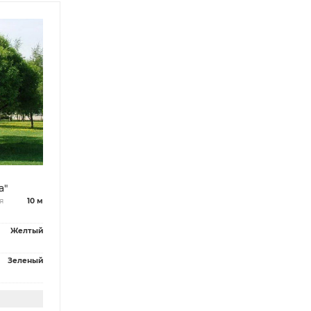
а"
я
10 м
Желтый
Зеленый