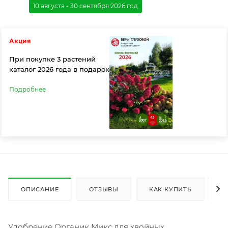
10 августа - 30 сентября 2026 год
Акция
При покупке 3 растений
каталог 2026 года в подарок
Подробнее
ОПИСАНИЕ
ОТЗЫВЫ
КАК КУПИТЬ
О
Удобрение Органик Микс для хвойных