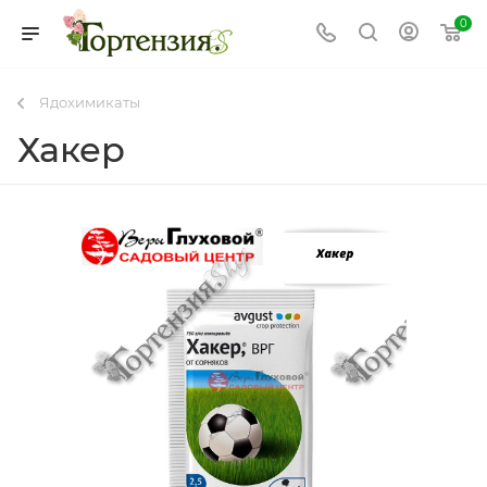
0
Ядохимикаты
Хакер