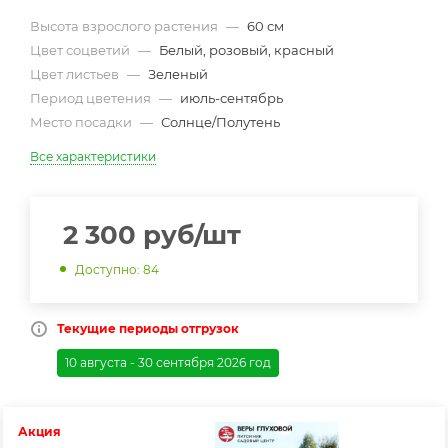
Высота взрослого растения
—
60 см
Цвет соцветий
—
Белый, розовый, красный
Цвет листьев
—
Зеленый
Период цветения
—
июль-сентябрь
Место посадки
—
Солнце/Полутень
Все характеристики
2 300
руб
/шт
Доступно: 84
Текущие периоды отгрузок
10 августа - 30 сентября 2026 год
Акция