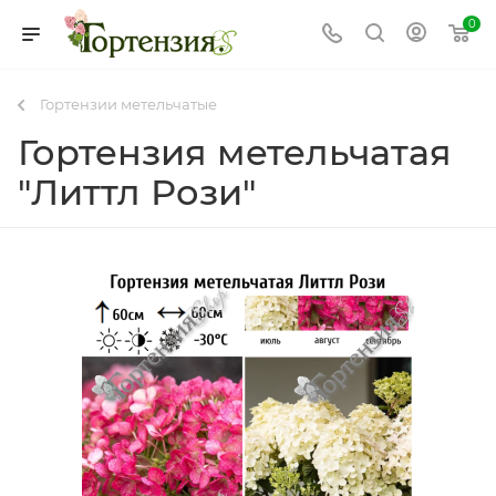
0
Гортензии метельчатые
Гортензия метельчатая
"Литтл Рози"