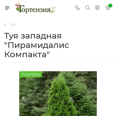
0
Туя
Туя западная
"Пирамидалис
Компакта"
Популярно