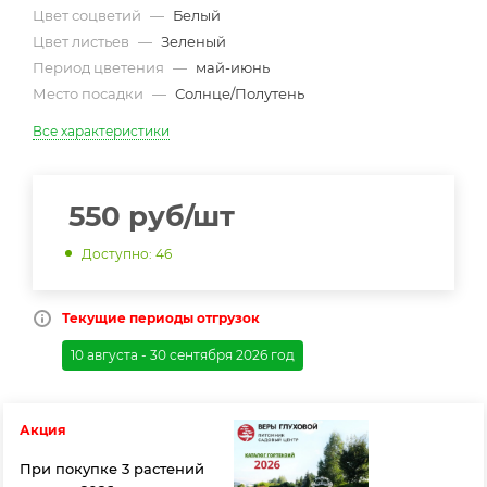
Цвет соцветий
—
Белый
Цвет листьев
—
Зеленый
Период цветения
—
май-июнь
Место посадки
—
Солнце/Полутень
Все характеристики
550
руб
/шт
Доступно: 46
Текущие периоды отгрузок
10 августа - 30 сентября 2026 год
Акция
При покупке 3 растений