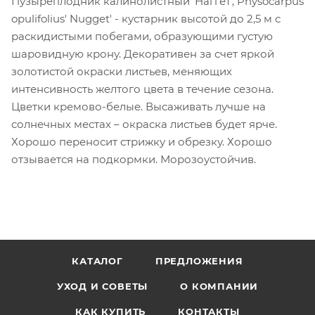
Пузыреплодник калинолистный 'Наггет', Physocarpus
opulifolius' Nugget' - кустарник высотой до 2,5 м с
раскидистыми побегами, образующими густую
шаровидную крону. Декоративен за счет яркой
золотистой окраски листьев, меняющих
интенсивность желтого цвета в течение сезона.
Цветки кремово-белые. Высаживать лучше на
солнечных местах – окраска листьев будет ярче.
Хорошо переносит стрижку и обрезку. Хорошо
отзывается на подкормки. Морозоустойчив.
КАТАЛОГ
ПРЕДЛОЖЕНИЯ
УХОД И СОВЕТЫ
О КОМПАНИИ
КАК КУПИТЬ
КОНТАКТЫ