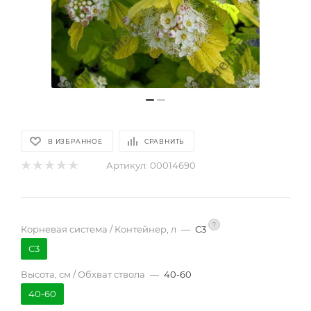
В ИЗБРАННОЕ
СРАВНИТЬ
Артикул:
00014690
?
Корневая система / Контейнер, л
—
С3
С3
Высота, см / Обхват ствола
—
40-60
40-60