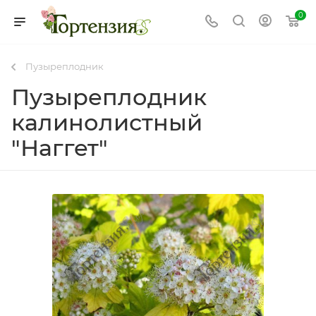
0
Пузыреплодник
Пузыреплодник
калинолистный
"Наггет"