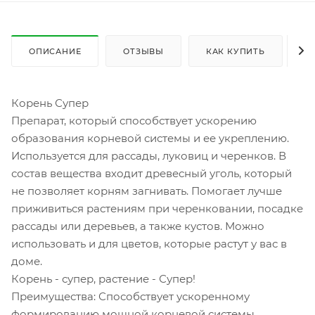
ОПИСАНИЕ
ОТЗЫВЫ
КАК КУПИТЬ
О
Корень Супер
Препарат, который способствует ускорению
образования корневой системы и ее укреплению.
Используется для рассады, луковиц и черенков. В
состав вещества входит древесный уголь, который
не позволяет корням загнивать. Помогает лучше
приживиться растениям при черенковании, посадке
рассады или деревьев, а также кустов. Можно
использовать и для цветов, которые растут у вас в
доме.
Корень - супер, растение - Супер!
Преимущества: Способствует ускоренному
формированию мощной корневой системы,