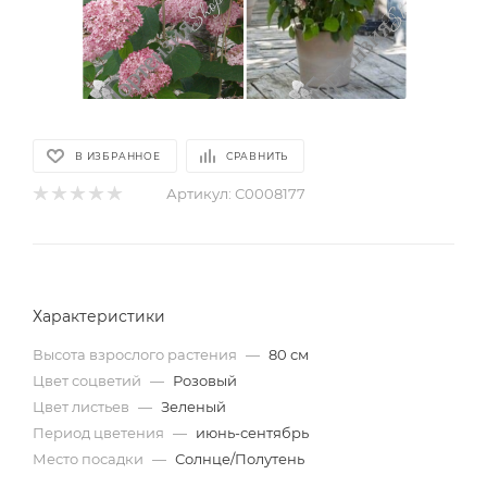
В ИЗБРАННОЕ
СРАВНИТЬ
Артикул:
С0008177
Характеристики
Высота взрослого растения
—
80 см
Цвет соцветий
—
Розовый
Цвет листьев
—
Зеленый
Период цветения
—
июнь-сентябрь
Место посадки
—
Солнце/Полутень