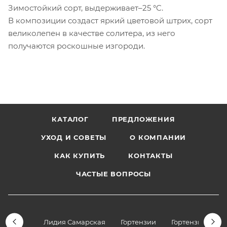
Зимостойкий сорт, выдерживает–25 °C.
В композиции создаст яркий цветовой штрих, сорт
великолепен в качестве солитера, из него
получаются роскошные изгороди.
КАТАЛОГ
ПРЕДЛОЖЕНИЯ
УХОД И СОВЕТЫ
О КОМПАНИИ
КАК КУПИТЬ
КОНТАКТЫ
ЧАСТЫЕ ВОПРОСЫ
Лидия Самарская
Гортензии
Гортензии дре