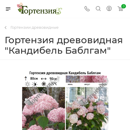
0
Гортензии древовидные
Гортензия древовидная
"Кандибель Баблгам"