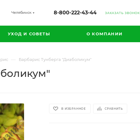
8-800-222-43-44
Челябинск
ЗАКАЗАТЬ ЗВОНОК
УХОД И СОВЕТЫ
О КОМПАНИИ
—
арис
Барбарис Тунберга "Диаболикум"
аболикум"
В ИЗБРАННОЕ
СРАВНИТЬ