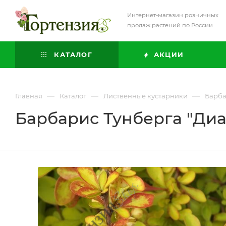
Интернет-магазин розничных
продаж растений по России
КАТАЛОГ
АКЦИИ
—
—
—
Главная
Каталог
Лиственные кустарники
Барб
Барбарис Тунберга "Ди