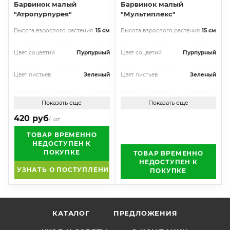
Барвинок малый
Барвинок малый
"Атропурпурея"
"Мультиплекс"
Высота взрослого растения
15 см
Высота взрослого растения
15 см
Цвет соцветий
Пурпурный
Цвет соцветий
Пурпурный
Цвет листьев
Зеленый
Цвет листьев
Зеленый
Показать еще
Показать еще
420 руб
/ шт
ТОВАР ВРЕМЕННО
НЕДОСТУПЕН К
ПОКУПКЕ
ТОВАР ВРЕМЕННО
НЕДОСТУПЕН К
УЗНАТЬ О ПОСТУПЛЕНИИ
ПОКУПКЕ
КАТАЛОГ
ПРЕДЛОЖЕНИЯ