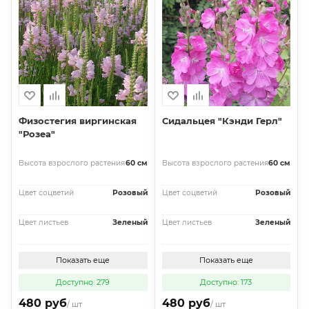
Физостегия виргинская
Сидальцея "Кэнди Герл"
"Розеа"
Высота взрослого растения
60 см
Высота взрослого растения
60 см
Цвет соцветий
Розовый
Цвет соцветий
Розовый
Цвет листьев
Зеленый
Цвет листьев
Зеленый
Показать еще
Показать еще
Доступно: 279
Доступно: 173
480 руб
480 руб
/ шт
/ шт