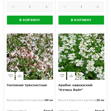
В КОРЗИНУ
В КОРЗИНУ
Гилления трехлистная
Арабис кавказский
"Кэтвок Вайт"
Высота взрослого растения
90 см
Высота взрослого растения
20 см
Цвет соцветий
Белый
Цвет соцветий
Белый