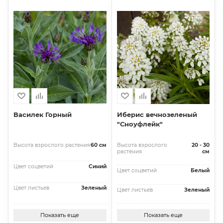
Василек Горный
Иберис вечнозеленый
"Сноуфлейк"
Высота взрослого растения
60 см
Высота взрослого
20 - 30
растения
см
Цвет соцветий
Синий
Цвет соцветий
Белый
Цвет листьев
Зеленый
Цвет листьев
Зеленый
Показать еще
Показать еще